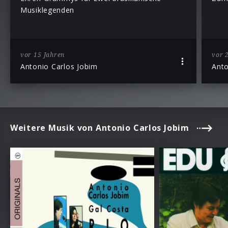
Musiklegenden
vor 15 Jahren
vor 
Antonio Carlos Jobim
Anto
Weitere Musik von Antonio Carlos Jobim