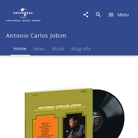
Antonio
Carlos
Menu
Jobim
|
Musik
Antonio Carlos Jobim
&
Merch
Home
News
Musik
Biografie