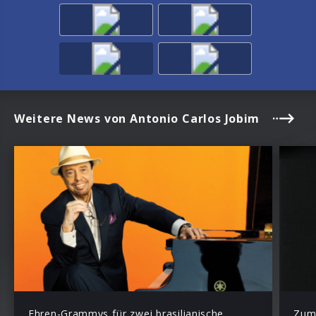
Weitere News von Antonio Carlos Jobim
Ehren-Grammys für zwei brasilianische
Zum