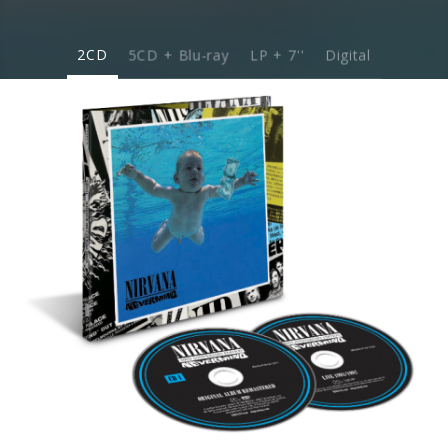
2CD
5CD + Blu-ray
LP + 7''
Digital