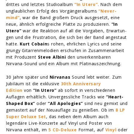
drittes und letztes Studioalbum
“In Utero”
. Nach dem
unglaublichen Erfolg des Vorgängeralbums
“Never­
mind”
, war die Band großem Druck ausgesetzt, eine
neue, ähnlich erfolgreiche Platte zu produzieren.
“In
Utero”
war die Reak­tion auf all die Vorga­ben, Erwar­tun­
gen und die Frustration, die sich bei der Band ange­staut
hatte.
Kurt Cobain
s rohen, ehrlichen Lyrics und seine
grungy Gitarrenmelodien erschufen in Zusammenarbeit
mit Produzent
Steve Albini
den unverkennbaren
Nirvana-Sound und ein Album mit Platinauszeichnung.
30 Jahre später und
Nirvanas
Sound lebt weiter. Zum
Jubiläum ist die exklusive
30th
Anniversary
Edition
von
“In Utero”
ab sofort in verschiedenen
Auflagen erhältlich. Unvergessliche Tracks wie
“Heart-
Shaped Box”
oder
“All Apologies”
sind neu gemixt und
gemastert auf der Neuauflage zu genießen. Ob im
8 LP
Super Deluxe Set
, das neben dem Album auch
legendäre Live-Konzerte auf Vinyl und Poster von
Nirvana enthält, im
5 CD-Deluxe
Format, auf
Vinyl
oder