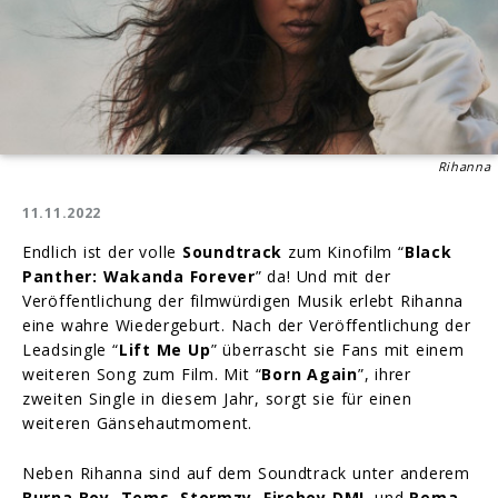
Rihanna
11.11.2022
Endlich ist der volle
Soundtrack
zum Kinofilm “
Black
Panther: Wakanda Forever
” da! Und mit der
Veröffentlichung der filmwürdigen Musik erlebt Rihanna
eine wahre Wiedergeburt. Nach der Veröffentlichung der
Leadsingle “
Lift Me Up
” überrascht sie Fans mit einem
weiteren Song zum Film. Mit “
Born Again
”, ihrer
zweiten Single in diesem Jahr, sorgt sie für einen
weiteren Gänsehautmoment.
Neben Rihanna sind auf dem Soundtrack unter anderem
Burna Boy
,
Tems
,
Stormzy
,
Fireboy DML
und
Rema