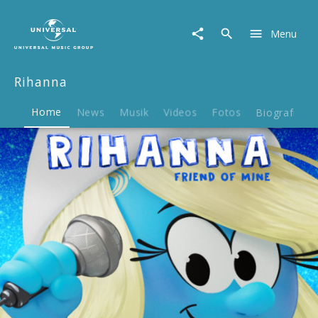
Rihanna
|
Menu
Musik
&
Merch
Rihanna
Home
News
Musik
Videos
Fotos
Biografie