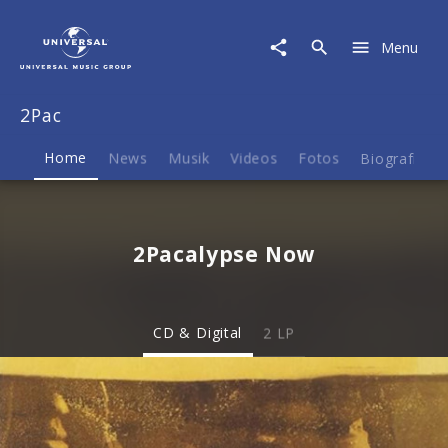
2Pac
|
Menu
Musik
&
Merch
2Pac
Home
News
Musik
Videos
Fotos
Biografie
2Pacalypse Now
CD & Digital
2 LP