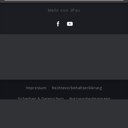
Mehr von 2Pac
Impressum
Rechtevorbehaltserklärung
Sicherheit & Datenschutz
Nutzungsbedingungen
Journalistenlounge
Für Geschäftspartner
Barrierefreiheit Statement