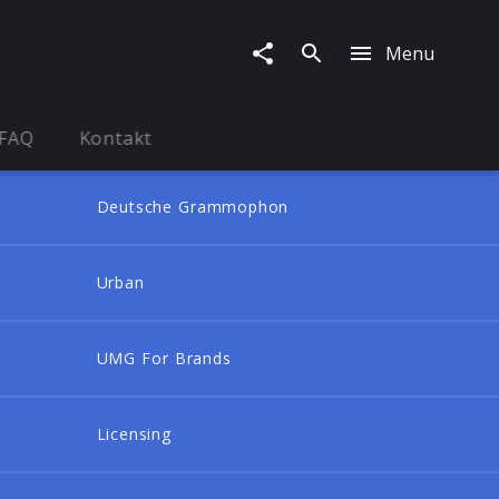
Menu
FAQ
Kontakt
Deutsche Grammophon
Urban
UMG For Brands
Licensing