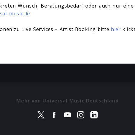
kreten Wunsch, Beratungsbedarf oder auch nur eine 
sal-music.de
onen zu Live Services – Artist Booking bitte
hier
klic
Mehr von Universal Music Deutschland