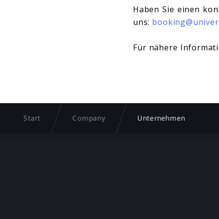
Haben Sie einen kon
uns:
booking@univer
Für nähere Informati
Start
Company
Unternehmen