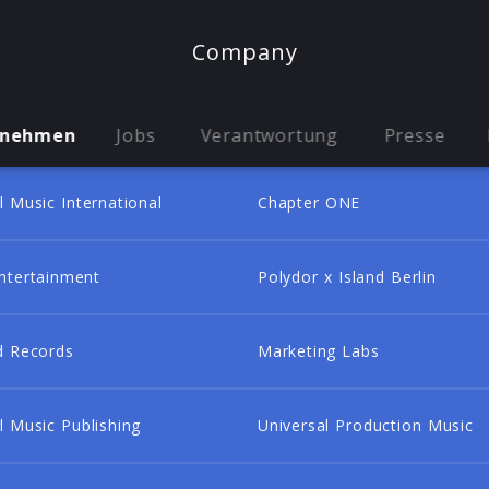
Company
rnehmen
Jobs
Verantwortung
Presse
l Music International
Chapter ONE
ntertainment
Polydor x Island Berlin
d Records
Marketing Labs
l Music Publishing
Universal Production Music