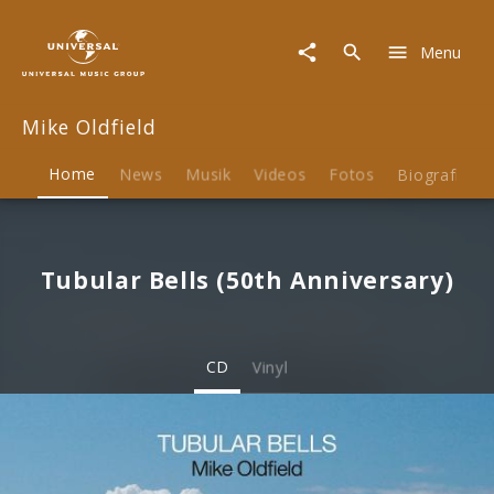
Mike
Oldfield
Menu
|
Musik
&
Mike Oldfield
Merch
Home
News
Musik
Videos
Fotos
Biografie
Tubular Bells (50th Anniversary)
CD
Vinyl