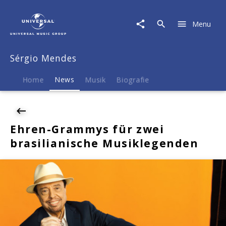
Sérgio
Mendes
Menu
|
News
|
Sérgio Mendes
Ehren-
Grammys
für
Home
News
Musik
Biografie
zwei
brasilianische
Musiklegenden
Ehren-Grammys für zwei
brasilianische Musiklegenden