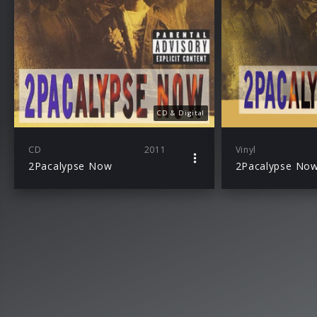
CD & Digital
CD
2011
Vinyl
2Pacalypse Now
2Pacalypse No