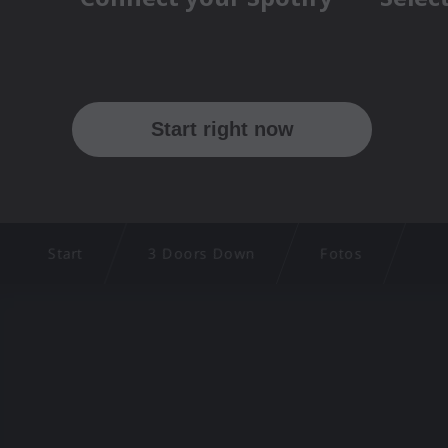
Start
3 Doors Down
Fotos