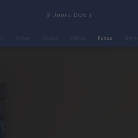
3 Doors Down
me
News
Musik
Videos
Fotos
Biog