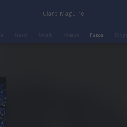
Clare Maguire
me
News
Musik
Videos
Fotos
Biog