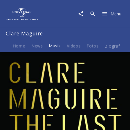
Clare
Maguire
Menu
|
Musik
|
Clare Maguire
The
Last
Dance
Home
News
Musik
Videos
Fotos
Biografie