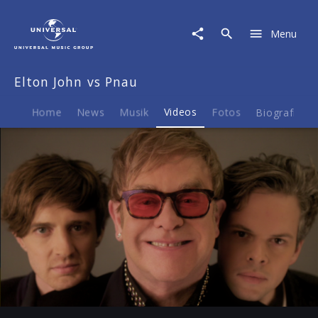
Elton
John
Menu
vs
Pnau
|
Elton John vs Pnau
Video
|
Elton
Home
News
Musik
Videos
Fotos
Biografie
John
vs
Pnau
Albumtrailer
Play
-17:54
Play
Mute
Ent