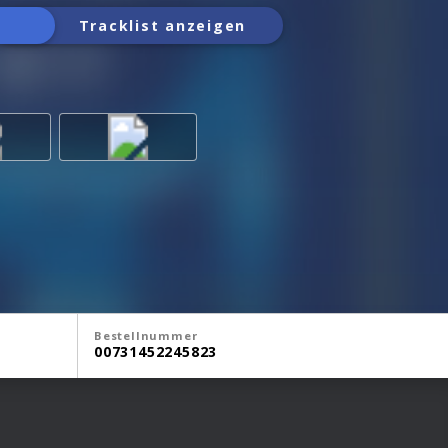
Tracklist anzeigen
Bestellnummer
00731452245823