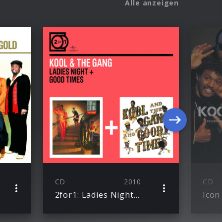
Alle anzeigen
CD
2010
CD
2for1: Ladies Night / Good Times
Icon