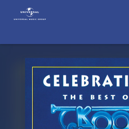
Kool
&
The
Gang
|
Musik
|
Celebration:
The
Best
Of
Kool
&
The
Gang
(1979-
1987)