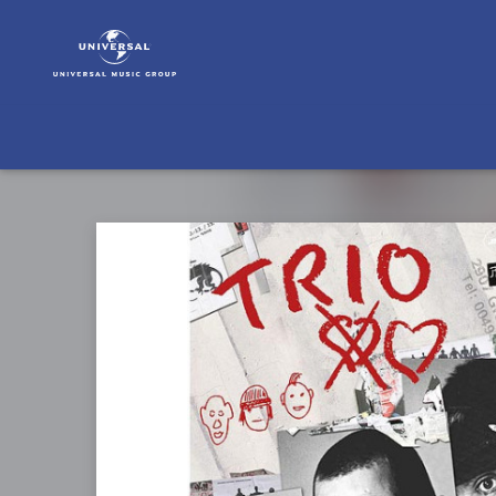
TRIO
|
Musik
&
Merch