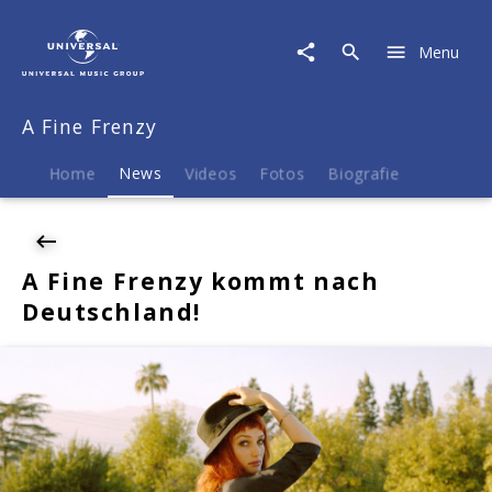
A
Fine
Menu
Frenzy
|
News
A Fine Frenzy
|
A
Fine
Home
News
Videos
Fotos
Biografie
Frenzy
kommt
nach
Deutschland!
A Fine Frenzy kommt nach
Deutschland!