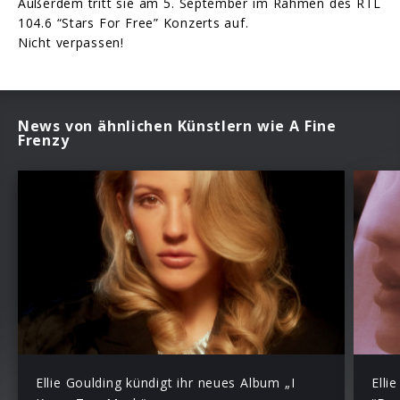
Außerdem tritt sie am 5. September im Rahmen des RTL
104.6 “Stars For Free” Konzerts auf.
Nicht verpassen!
News von ähnlichen Künstlern wie A Fine
Frenzy
Ellie Goulding kündigt ihr neues Album „I
Elli