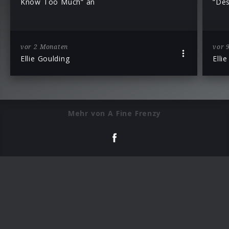
Know Too Much“ an
“Des
vor 2 Monaten
vor 
Ellie Goulding
Elli
Mehr von A Fine Frenzy