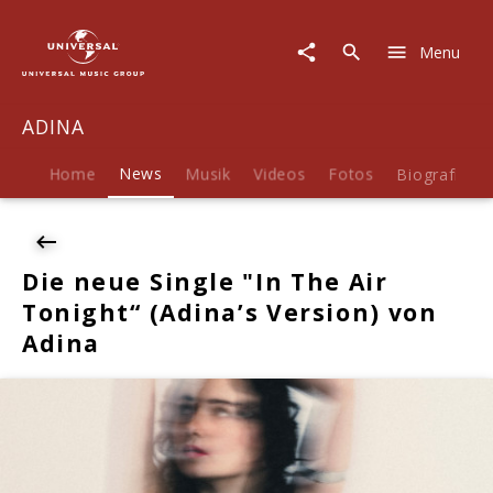
ADINA
|
Menu
News
|
Die
ADINA
neue
Single
"In
Home
News
Musik
Videos
Fotos
Biografie
The
Air
Tonight“
(Adina’s
Die neue Single "In The Air
Version)
Tonight“ (Adina’s Version) von
von
Adina
Adina