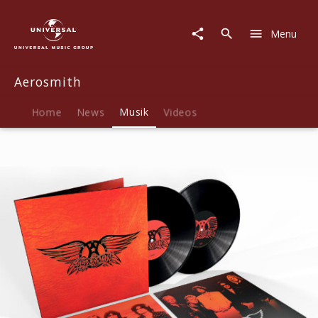
Aerosmith
|
Menu
Musik
|
Greatest
Aerosmith
Hits
Home
News
Musik
Videos