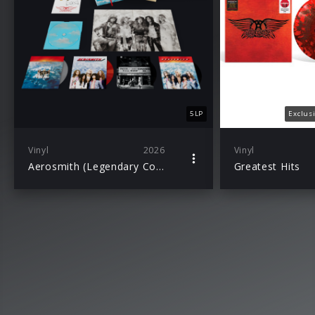
5LP
Exclus
Vinyl
2026
Vinyl
Aerosmith (Legendary Collector’s Edition)
Greatest Hits