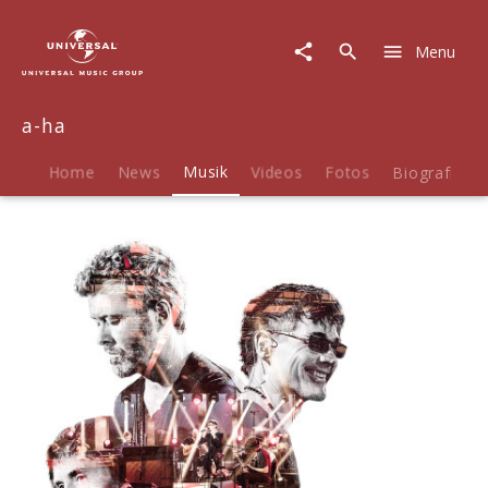
a-
ha
Menu
|
Musik
|
a-ha
MTV
Unplugged
-
Home
News
Musik
Videos
Fotos
Biografie
Summer
Solstice