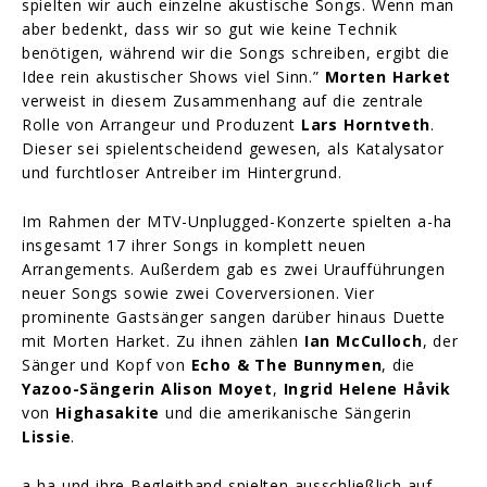
spielten wir auch einzelne akustische Songs. Wenn man
aber bedenkt, dass wir so gut wie keine Technik
benötigen, während wir die Songs schreiben, ergibt die
Idee rein akustischer Shows viel Sinn.”
Morten Harket
verweist in diesem Zusammenhang auf die zentrale
Rolle von Arrangeur und Produzent
Lars Horntveth
.
Dieser sei spielentscheidend gewesen, als Katalysator
und furchtloser Antreiber im Hintergrund.
Im Rahmen der MTV-Unplugged-Konzerte spielten a-ha
insgesamt 17 ihrer Songs in komplett neuen
Arrangements. Außerdem gab es zwei Uraufführungen
neuer Songs sowie zwei Coverversionen. Vier
prominente Gastsänger sangen darüber hinaus Duette
mit Morten Harket. Zu ihnen zählen
Ian McCulloch
, der
Sänger und Kopf von
Echo & The Bunnymen
, die
Yazoo-Sängerin Alison Moyet
,
Ingrid Helene Håvik
von
Highasakite
und die amerikanische Sängerin
Lissie
.
a-ha und ihre Begleitband spielten ausschließlich auf