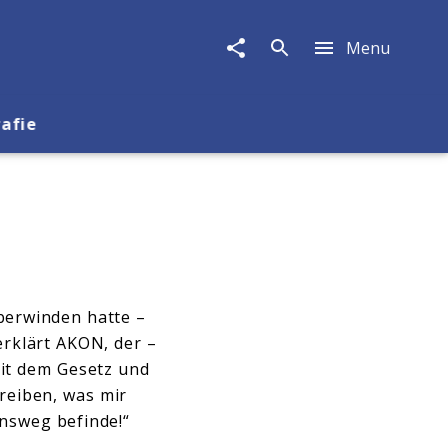
Menu
rafie
berwinden hatte –
erklärt AKON, der –
mit dem Gesetz und
hreiben, was mir
nsweg befinde!“