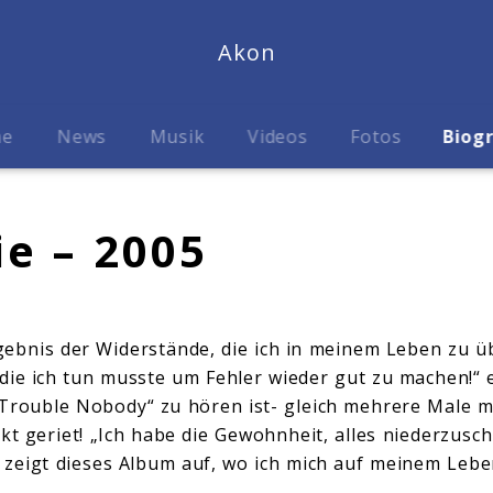
Akon
me
News
Musik
Videos
Fotos
Biog
ie – 2005
ebnis der Widerstände, die ich in meinem Leben zu ü
die ich tun musste um Fehler wieder gut zu machen!“ 
Trouble Nobody“ zu hören ist- gleich mehrere Male 
kt geriet! „Ich habe die Gewohnheit, alles niederzusc
 zeigt dieses Album auf, wo ich mich auf meinem Lebe