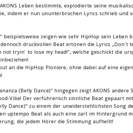
AKONS Leben bestimmte, explodierte seine musikalisc
ie, indem er nun ununterbrochen Lyrics schrieb und 
 beispielsweise zeigen wie sehr HipHop sein Leben be
dennoch druckvollen Beat ertönen die Lyrics „Don´t t
m not tryin´ to lose my head!“, welche geschickt die ur
einbeziehen!
but an die HipHop Pioniere, ohne dabei auf eine eigen
!
Bananza (Belly Dance)“ hingegen zeigt AKONS andere S
ood-Vibe! Der verführerisch sinnliche Beat gepaart m
lly Dance)“ zu einem der unwiderstehlichsten Song d
nen uptempo Beat als auch eine zart im Hintergrund 
erung, die jedem Hörer die Stimmung aufhellt!