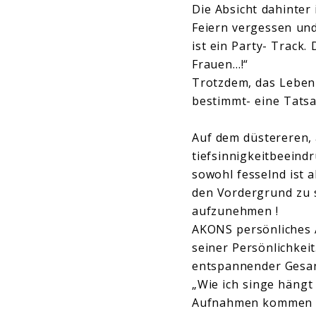
Die Absicht dahinter i
Feiern vergessen un
ist ein Party- Track
Frauen…!“
Trotzdem, das Leben
bestimmt- eine Tatsa
Auf dem düstereren, 
tiefsinnigkeitbeeindr
sowohl fesselnd ist a
den Vordergrund zu s
aufzunehmen !
AKONS persönliches A
seiner Persönlichke
entspannender Gesang
„Wie ich singe hängt
Aufnahmen kommen im