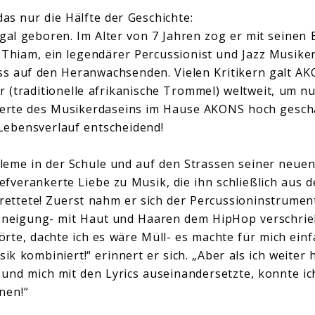
das nur die Hälfte der Geschichte:
l geboren. Im Alter von 7 Jahren zog er mit seinen 
 Thiam, ein legendärer Percussionist und Jazz Musiker
ss auf den Heranwachsenden. Vielen Kritikern galt AK
r (traditionelle afrikanische Trommel) weltweit, um n
rte des Musikerdaseins im Hause AKONS hoch geschä
Lebensverlauf entscheidend!
me in der Schule und auf den Strassen seiner neuen
iefverankerte Liebe zu Musik, die ihn schließlich aus 
rettete! Zuerst nahm er sich der Percussioninstrument
bneigung- mit Haut und Haaren dem HipHop verschrieb
rte, dachte ich es wäre Müll- es machte für mich einf
k kombiniert!“ erinnert er sich. „Aber als ich weiter
und mich mit den Lyrics auseinandersetzte, konnte ich
nen!“