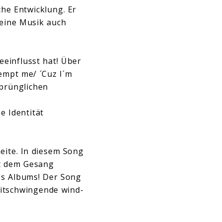
he Entwicklung. Er
seine Musik auch
einflusst hat! Über
empt me/ ´Cuz I´m
sprünglichen
e Identität
eite. In diesem Song
it dem Gesang
es Albums! Der Song
mitschwingende wind-