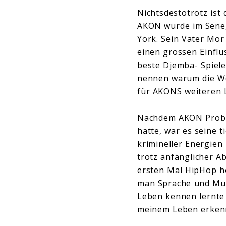
Nichtsdestotrotz ist 
AKON wurde im Senega
York. Sein Vater Mor
einen grossen Einflu
beste Djemba- Spiele
nennen warum die We
für AKONS weiteren 
Nachdem AKON Proble
hatte, war es seine t
krimineller Energien 
trotz anfänglicher A
ersten Mal HipHop hö
man Sprache und Musi
Leben kennen lernte 
meinem Leben erken