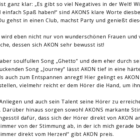
st ganz klar: „Es gibt so viel Negatives in der Welt! Wi
d einfach Spaß haben!“ sind AKONS klare Worte diesb
. Du gehst in einen Club, machst Party und genießt di
 wird eben nicht nur von wunderschönen Frauen und 
che, dessen sich AKON sehr bewusst ist!
aber soulfullen Song „Ghetto“ und dem eher durch se
uckenden Song „Journey“ lässt AKON tief in eine härte
ls auch zum Entspannen anregt! Hier gelingt es AKON, 
tellen, vielmehr reicht er dem Hörer die Hand, um ihn
nliegen und auch sein Talent seine Hörer zu erreiche
it. Darüber hinaus sorgen sowohl AKONS markante Sti
esstil dafür, dass sich der Hörer direkt von AKON a
 immer von der Stimmung ab, in der ich mich gerade b
mer direkt vom Herzen!“ gibt AKON preis.