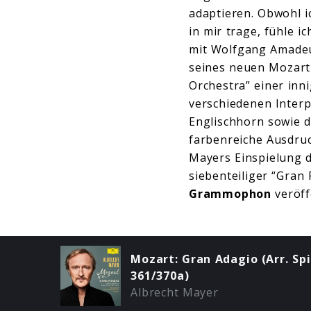
adaptieren. Obwohl i
in mir trage, fühle i
mit Wolfgang Amadeu
seines neuen Mozart
Orchestra”
einer inn
verschiedenen Inter
Englischhorn sowie d
farbenreiche Ausdruc
Mayers Einspielung 
siebenteiliger “Gran 
Grammophon
veröffe
Mozart: Gran Adagio (Arr. Spi
361/370a)
Albrecht Mayer