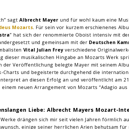
ch” sagt
Albrecht Mayer
und für wohl kaum eine Musik
eus Mozarts
. Für sein vor kurzem erschienenes Alb
stra
”
hat sich der renommierte Oboist intensiv mit d
andergesetzt und gemeinsam mit der
Deutschen Kam
mbalisten
Vital Julian Frey
verschiedene Originalwer
olg dieser musikalischen Hingabe an Mozarts Werk spri
 der Veröffentlichung belegte Mayer mit seinem Alb
k-Charts und begeisterte durchgehend die internation
nterpret an diesen Erfolg an und veröffentlicht am 21
– einem neuen Arrangement von
Mozarts “Adagio aus 
enslangen Liebe: Albrecht Mayers Mozart-Int
Werke drängen sich mir seit vielen Jahren förmlich au
wunsch, einige seiner herrlichen Arien behutsam für