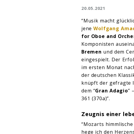
20.05.2021
“Musik macht glückli
jene
Wolfgang Amad
for Oboe and Orche
Komponisten ausein
Bremen
und dem Ce
eingespielt. Der Erf
im ersten Monat nach
der deutschen Klassi
knüpft der gefragte I
dem “
Gran Adagio
” 
361 (370a)”.
Zeugnis einer leb
“Mozarts himmlische 
hege ich den Herzens