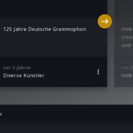
125 Jahre Deutsche Grammophon
Hélè
Univ
und 
vor 3 Jahren
vor 3
Diverse Künstler
Hélè
e