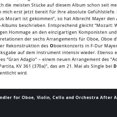
ch die meisten Stücke auf diesem Album schon seit m
ch mich erst jetzt bereit für ihre absolute Gefühlstiefe
s Mozart ist gekommen”, so hat Albrecht Mayer den
-Albums beschrieben. Entsprechend gleicht “Mozart: 
igen Hommage an den einzigartigen Komponisten und 
pretationen der sechs Arrangements
für
Oboe, Oboe d
er
Rekonstruktion des
O
boenkonzerts in
F-Dur Mayer
ksgabe auf dem Instrument intensiv wieder. Ebenso ei
des “Gran Adagio” – einem neuen Arrangement des “A
Partita, KV 361 (370a)”, das am 21. Mai als Single
bei
D
ntlicht wird.
ndler for Oboe, Violin, Cello and Orchestra After 