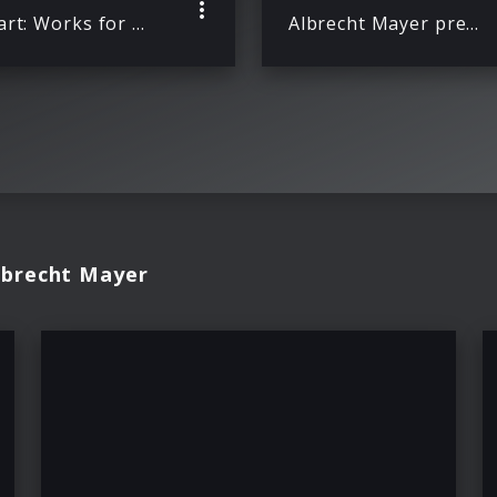
Mozart: Works for Oboe and Orchestra / Piano
Albrecht Mayer presents his first all-Mozart album
lbrecht Mayer