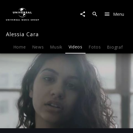
Alessia
Cara
Menu
|
Video
|
Alessia Cara
Scars
To
Your
Home
News
Musik
Videos
Fotos
Biografie
Beautiful
(Deutsche
Version)
Play
-04:59
Play
Mute
Ent