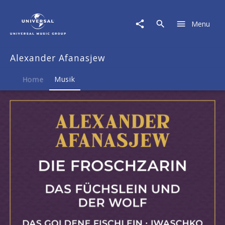
Alexander
Afanasjew
Menu
|
Musik
|
Alexander Afanasjew
Die
Froschzarin
/
Home
Musik
Das
Füchslein
und
der
Wolf
/
Das
goldene
Fischlein
/
Iwaschko
und
die