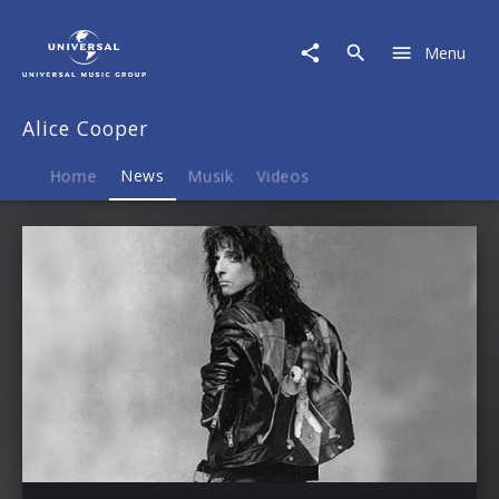
Alice
Cooper
Menu
|
News
Alice Cooper
Home
News
Musik
Videos