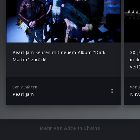
Pearl Jam kehren mit neuem Album “Dark
30 J
Matter” zurück!
in d
verf
vor 2 Jahren
vor 
Pearl Jam
Nirv
Mehr von Alice In Chains