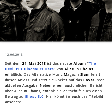
12.06.2013
Seit dem
24. Mai 2013
ist das neuste
Album
“
The
Devil Put Dinosaurs Here
” von
Alice In Chains
erhältlich. Das Alternative Music Magazin
Slam
feiert
diesen Anlass und setzt die Rocker auf das
Cover
ihrer
aktuellen Ausgabe. Neben einem ausführlichen Bericht
über Alice In Chains, enthält die Zeitschrift auch einen
Beitrag zu
Ghost B.C.
Hier könnt ihr euch das Titelbild
ansehen: