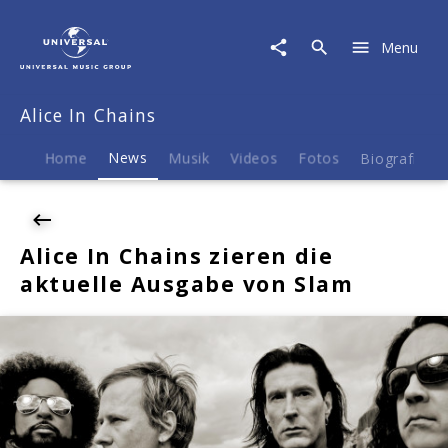
Alice
In
Menu
Chains
|
News
Alice In Chains
|
Alice
In
Home
News
Musik
Videos
Fotos
Biografie
Chains
zieren
die
aktuelle
Alice In Chains zieren die
Ausgabe
aktuelle Ausgabe von Slam
von
Slam