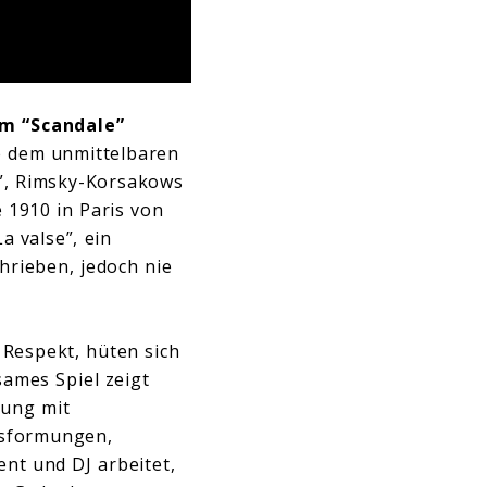
um
“Scandale”
ie dem unmittelbaren
s”, Rimsky-Korsakows
 1910 in Paris von
a valse”, ein
hrieben, jedoch nie
Respekt, hüten sich
ames Spiel zeigt
gung mit
usformungen,
ent und DJ arbeitet,