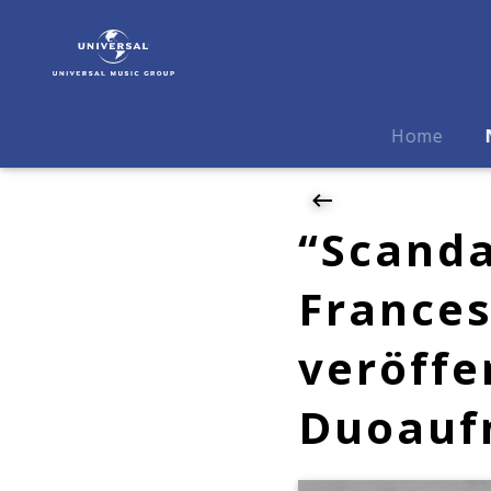
Alice
Sara
Ott
|
News
Home
|
"Scandale"
–
Alice
“Scanda
Sara
Ott
Frances
und
Francesco
veröffe
Tristano
veröffentlichen
ein
Duoauf
Album
mit
Duoaufnahmen