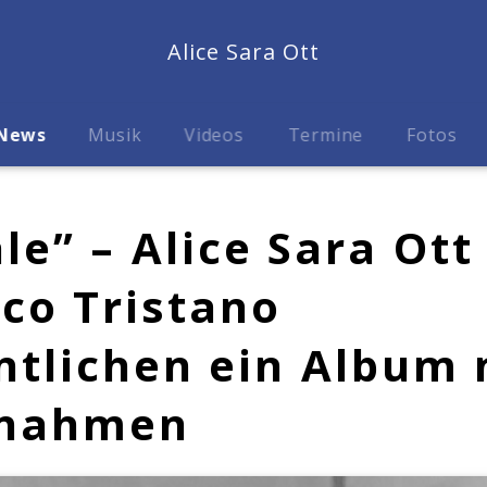
Alice Sara Ott
News
Musik
Videos
Termine
Fotos
le” – Alice Sara Ott
co Tristano
ntlichen ein Album 
nahmen