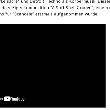
 “Le sacre” und Detroit Techno als Körpermusik. Dies
 seiner Eigenkomposition “A Soft Shell Groove”, einem
ens für “Scandale” erstmals aufgenommen wurde.