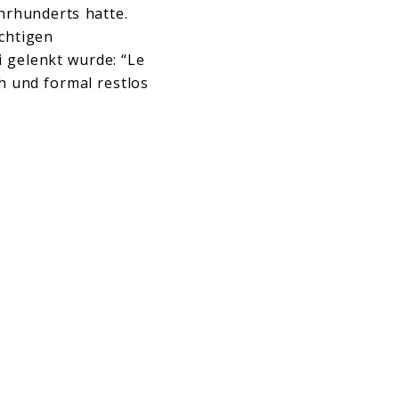
hrhunderts hatte.
chtigen
 gelenkt wurde: “Le
h und formal restlos