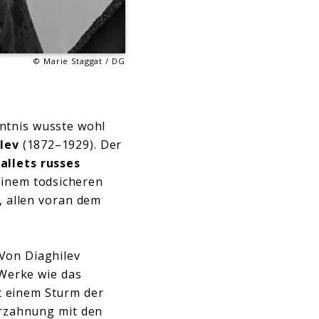
© Marie Staggat / DG
nntnis wusste wohl
ilev
(1872–1929). Der
allets russes
einem todsicheren
, allen voran dem
 Von Diaghilev
 Werke wie das
t einem Sturm der
rzahnung mit den