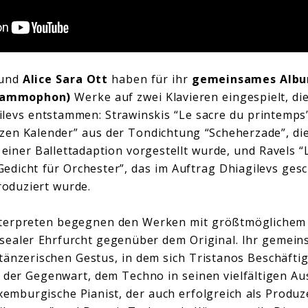
und
Alice Sara Ott
haben für ihr
gemeinsames Alb
Grammophon)
Werke auf zwei Klavieren eingespielt, d
ilevs entstammen: Strawinskis “Le sacre du printemp
zen Kalender” aus der Tondichtung “Scheherzade”, die
 einer Ballettadaption vorgestellt wurde, und Ravels “L
edicht für Orchester”, das im Auftrag Dhiagilevs gesc
roduziert wurde.
nterpreten begegnen den Werken mit größtmöglichem 
sealer Ehrfurcht gegenüber dem Original. Ihr gemeins
änzerischen Gestus, in dem sich Tristanos Beschäfti
 der Gegenwart, dem Techno in seinen vielfältigen A
xemburgische Pianist, der auch erfolgreich als Produz