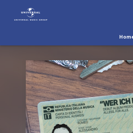
ALLESS.
|
Musik
&
Merch
Hom