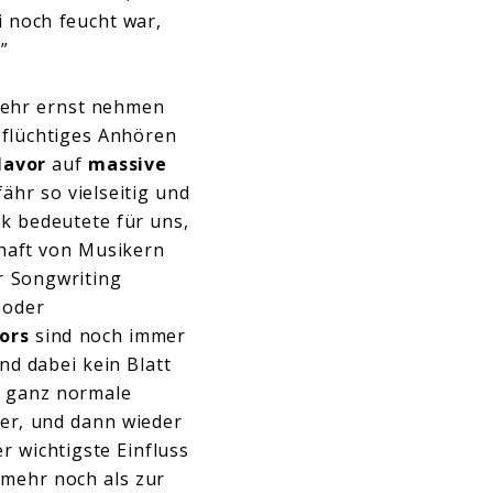
i noch feucht war,
”
 sehr ernst nehmen
n flüchtiges Anhören
lavor
auf
massive
ähr so vielseitig und
rk bedeutete für uns,
haft von Musikern
hr Songwriting
 oder
ors
sind noch immer
d dabei kein Blatt
s ganz normale
ler, und dann wieder
r wichtigste Einfluss
 mehr noch als zur