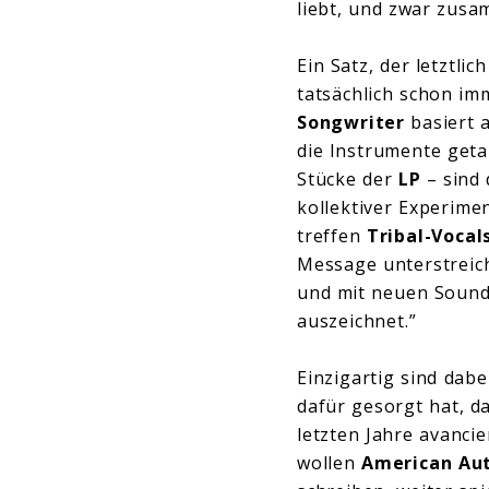
liebt, und zwar zusam
Ein Satz, der letztli
tatsächlich schon im
Songwriter
basiert 
die Instrumente geta
Stücke der
LP
– sind 
kollektiver Experime
treffen
Tribal-Vocal
Message unterstreic
und mit neuen Sound
auszeichnet.”
Einzigartig sind dab
dafür gesorgt hat, d
letzten Jahre avanci
wollen
American Au