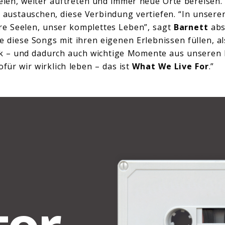
ielen, weiter auftreten und immer neue Orte bereisen. 
s austauschen, diese Verbindung vertiefen. “In unsere
re Seelen, unser komplettes Leben”, sagt
Barnett
abs
te diese Songs mit ihren eigenen Erlebnissen füllen, a
k – und dadurch auch wichtige Momente aus unseren L
ofür wir wirklich leben – das ist
What We Live For
.”