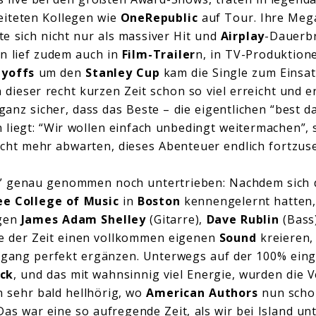
eiteten Kollegen wie
OneRepublic
auf Tour. Ihre Me
e sich nicht nur als massiver Hit und
Airplay
-Dauerbr
n lief zudem auch in
Film-Trailer
n, in TV-Produktione
yoffs
um den
Stanley Cup
kam die Single zum Einsa
 dieser recht kurzen Zeit schon so viel erreicht und er
ganz sicher, dass das Beste – die eigentlichen “best day
n liegt: “Wir wollen einfach unbedingt weitermachen”,
icht mehr abwarten, dieses Abenteuer endlich fortzuse
r” genau genommen noch untertrieben: Nachdem sich d
ee College of Music
in
Boston
kennengelernt hatten,
egen
James Adam Shelley
(Gitarre),
Dave Rublin
(Bass
fe der Zeit einen vollkommen eigenen
Sound
kreieren,
fgang perfekt ergänzen. Unterwegs auf der 100% eing
ck
, und das mit wahnsinnig viel Energie, wurden die 
 sehr bald hellhörig, wo
American Authors
nun schon
Das war eine so aufregende Zeit, als wir bei Island un