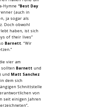
ga-Hymne
“Best Day
enner (auch in
n, ja sogar als
tz. Doch obwohl
lebt haben, ist sich
s of their lives”
 so
Barnett
. “Wir
tzen.”
ie vier am
 sollten
Barnett
und
) und
Matt Sanchez
 in dem sich
ängigen Schnittstelle
Verantwortlichen von
 seit einigen Jahren
terzeichneten”,