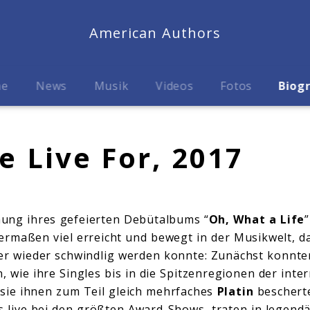
American Authors
me
News
Musik
Videos
Fotos
Biog
 Live For, 2017
chung ihres gefeierten Debütalbums “
Oh, What a Life
rmaßen viel erreicht und bewegt in der Musikwelt, d
er wieder schwindlig werden konnte: Zunächst konnte
, wie ihre Singles bis in die Spitzenregionen der inte
e sie ihnen zum Teil gleich mehrfaches
Platin
bescherte
its live bei den größten Award-Shows, traten in legen