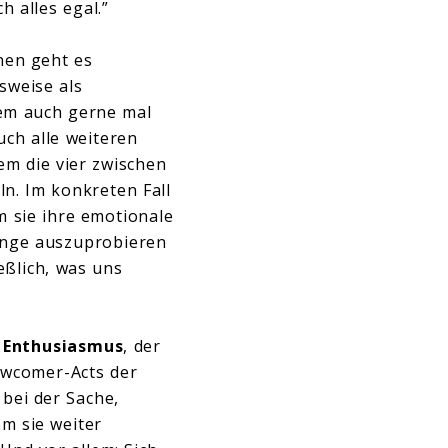
h alles egal.”
nen geht es
sweise als
dem auch gerne mal
ch alle weiteren
em die vier zwischen
n. Im konkreten Fall
m sie ihre emotionale
inge auszuprobieren
ießlich, was uns
e
Enthusiasmus
, der
wcomer-Acts der
 bei der Sache,
em sie weiter