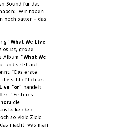
ren Sound für das
 haben: “Wir haben
n noch satter – das
Song
“What We Live
 es ist, große
e Album:
“What We
e und setzt auf
nnt. “Das erste
die schließlich an
ive For”
handelt
len." Ersteres
hors
die
t ansteckenden
ch so viele Ziele
 das macht, was man