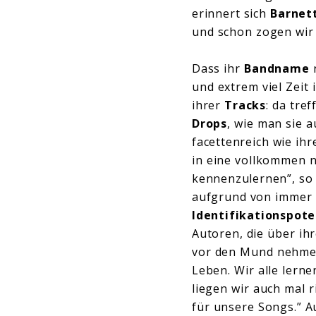
erinnert sich
Barnet
und schon zogen wir 
Dass ihr
Bandname
n
und extrem viel Zeit 
ihrer
Tracks
: da tre
Drops
, wie man sie 
facettenreich wie ih
in eine vollkommen 
kennenzulernen”, s
aufgrund von immer 
Identifikationspote
Autoren, die über ih
vor den Mund nehmen
Leben. Wir alle lern
liegen wir auch mal r
für unsere Songs.” A