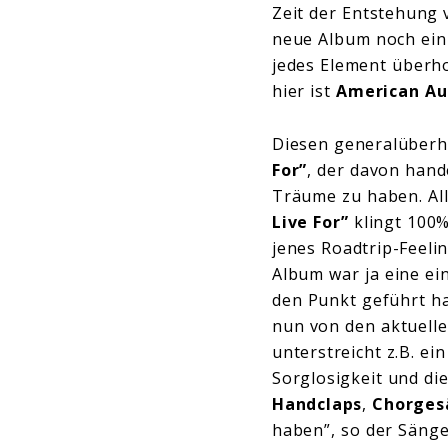
Zeit der Entstehung 
neue Album noch ein
jedes Element überho
hier ist
American Au
Diesen generalüberh
For”
, der davon hand
Träume zu haben. All
Live For”
klingt 100%
jenes Roadtrip-Feeli
Album war ja eine ei
den Punkt geführt h
nun von den aktuelle
unterstreicht z.B. ei
Sorglosigkeit und die
Handclaps
,
Chorges
haben”, so der Sänge