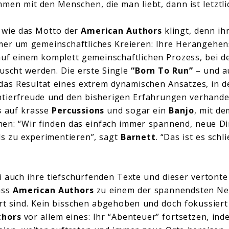
men mit den Menschen, die man liebt, dann ist letztlic
ch wie das Motto der
American Authors
klingt, denn ih
mer um gemeinschaftliches Kreieren: Ihre Herangehen
auf einem komplett gemeinschaftlichen Prozess, bei 
uscht werden. Die erste Single
“Born To Run”
– und au
das Resultat eines extrem dynamischen Ansatzes, in d
ntierfreude und den bisherigen Erfahrungen verhandel
s
auf krasse
Percussions
und sogar ein
Banjo
, mit de
hen: “Wir finden das einfach immer spannend, neue D
s zu experimentieren”, sagt
Barnett
. “Das ist es schl
ei auch ihre tiefschürfenden Texte und dieser vertont
ass
American Authors
zu einem der spannendsten Ne
ert sind. Kein bisschen abgehoben und doch fokussiert
thors
vor allem eines: Ihr “Abenteuer” fortsetzen, ind