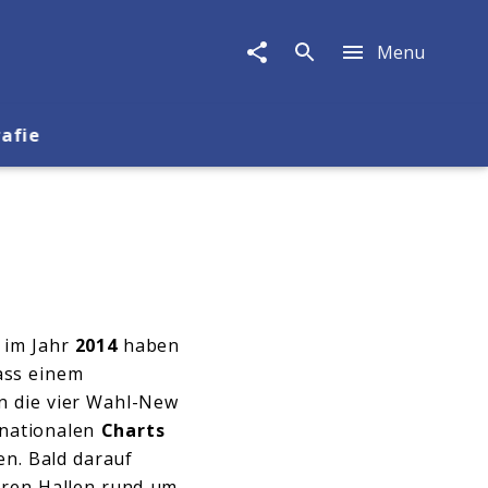
Menu
rafie
” im Jahr
2014
haben
ass einem
n die vier Wahl-New
rnationalen
Charts
n. Bald darauf
dären Hallen rund um