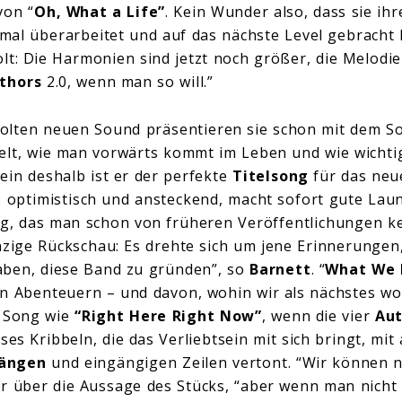
von “
Oh, What a Life”
. Kein Wunder also, dass sie ih
mal überarbeitet und auf das nächste Level gebracht
lt: Die Harmonien sind jetzt noch größer, die Melodie
thors
2.0, wenn man so will.”
olten neuen Sound präsentieren sie schon mit dem 
elt, wie man vorwärts kommt im Leben und wie wichtig
ein deshalb ist er der perfekte
Titelsong
für das neu
 optimistisch und ansteckend, macht sofort gute Laun
ng, das man schon von früheren Veröffentlichungen ke
nzige Rückschau: Es drehte sich um jene Erinnerungen, 
aben, diese Band zu gründen”, so
Barnett
. “
What We L
n Abenteuern – und davon, wohin wir als nächstes wol
n Song wie
“Right Here Right Now”
, wenn die vier
Aut
ses Kribbeln, die das Verliebtsein mit sich bringt, mi
ängen
und eingängigen Zeilen vertont. “Wir können no
r über die Aussage des Stücks, “aber wenn man nicht