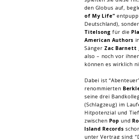
den Globus auf, begl
of My Life”
entpuppt
Deutschland), sonder
Titelsong
für die
Pla
American Authors
in
Sänger
Zac Barnett
also – noch vor ihne
können es wirklich n
Dabei ist “Abenteue
renommierten
Berkl
seine drei Bandkoll
(Schlagzeug) im Lau
Hitpotenzial und Tie
zwischen
Pop
und
Ro
Island Records
schon
unter Vertrag sind: “