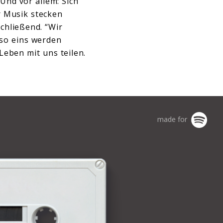
Und vor allem: Sich
r Musik stecken
chließend. “Wir
lso eins werden
eben mit uns teilen.