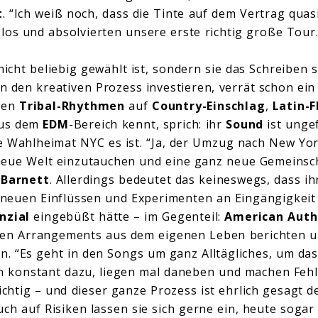
t
. “Ich weiß noch, dass die Tinte auf dem Vertrag quas
los und absolvierten unsere erste richtig große Tour.
icht beliebig gewählt ist, sondern sie das Schreiben
in den kreativen Prozess investieren, verrät schon ei
ffen
Tribal-Rhythmen
auf
Country-Einschlag
,
Latin-F
aus dem
EDM
-Bereich kennt, sprich: ihr
Sound
ist ungef
re Wahlheimat NYC es ist. “Ja, der Umzug nach New Yo
neue Welt einzutauchen und eine ganz neue Gemeinsc
o
Barnett
. Allerdings bedeutet das keineswegs, dass i
neuen Einflüssen und Experimenten an Eingängigkeit
nzial
eingebüßt hätte – im Gegenteil:
American Auth
ren Arrangements aus dem eigenen Leben berichten un
. “Es geht in den Songs um ganz Alltägliches, um da
en konstant dazu, liegen mal daneben und machen Feh
ichtig – und dieser ganze Prozess ist ehrlich gesagt de
uch auf Risiken lassen sie sich gerne ein, heute sogar