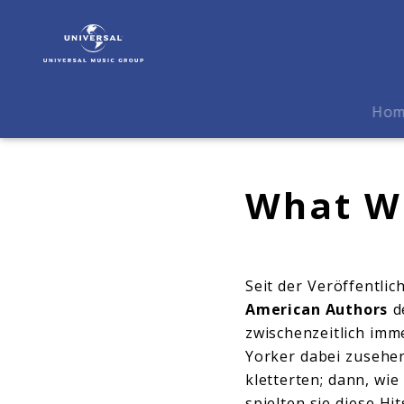
American
Authors
|
Biografie
Ho
What We
Seit der Veröffentli
American Authors
de
zwischenzeitlich imm
Yorker dabei zusehen
kletterten; dann, wi
spielten sie diese H