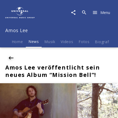
Amos
Lee
Menu
|
News
|
Amos Lee
Amos
Lee
veröffentlicht
Home
News
Musik
Videos
Fotos
Biografie
sein
neues
Album
"Mission
Amos Lee veröffentlicht sein
Bell"!
neues Album “Mission Bell”!