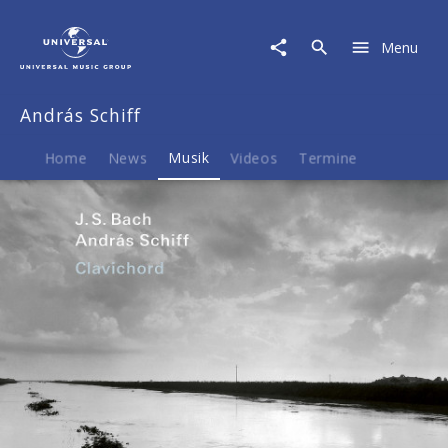
András
Schiff
Menu
|
Musik
|
András Schiff
J.S.
Bach:
Clavichord
Home
News
Musik
Videos
Termine