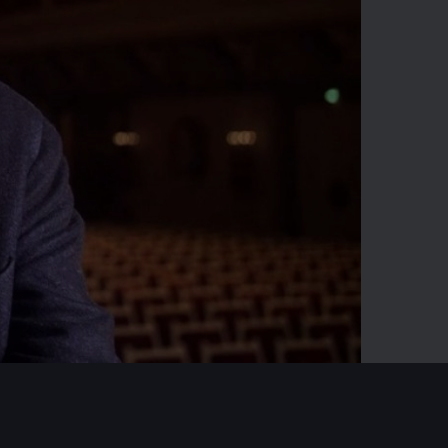
-02:09
Mute
Enter
fullscreen