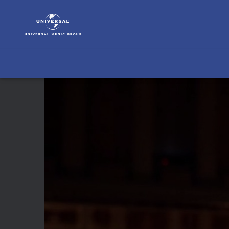
András
Schiff
|
Video
|
Über
Manfred
Eicher