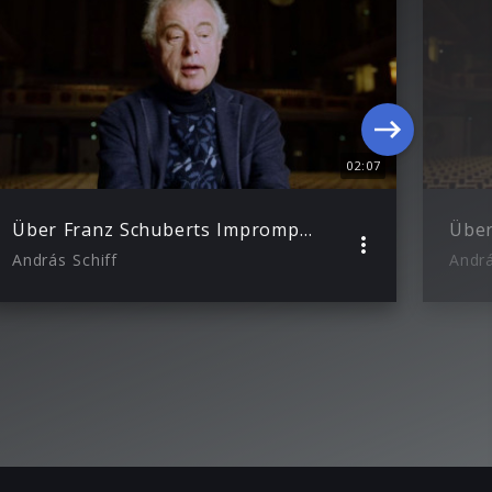
02:07
Über Franz Schuberts Impromptus
Über
András Schiff
Andrá