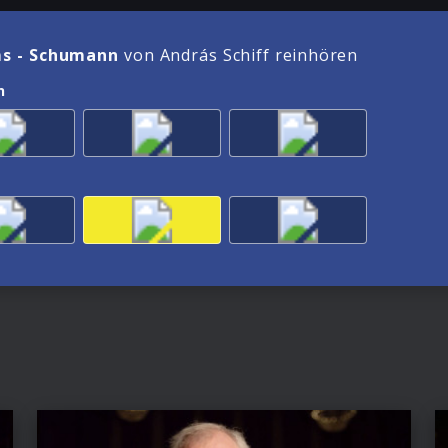
s - Schumann
von András Schiff reinhören
n