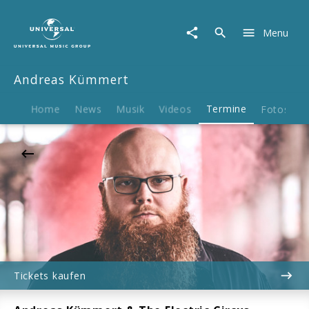
Andreas
Kümmert
Menu
|
09.10.2026
Outbaix
Andreas Kümmert
2.0,
Übach-
Palenberg,
Home
News
Musik
Videos
Termine
Fotos
B
21:00
Tickets kaufen