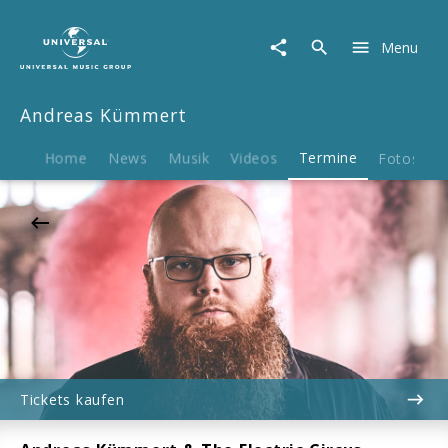
Andreas
Kümmert
Menu
|
20.11.2026
Musiktheater
Andreas Kümmert
Piano,
Dortmund,
20:30
Home
News
Musik
Videos
Termine
Fotos
B
Tickets kaufen