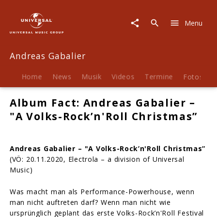
Andreas
Gabalier
Menu
|
Biografie
Andreas Gabalier
Home
News
Musik
Videos
Termine
Fotos
B
Album Fact: Andreas Gabalier –
"A Volks-Rock’n'Roll Christmas”
Andreas Gabalier – "A Volks-Rock’n'Roll Christmas”
(VÖ: 20.11.2020, Electrola – a division of Universal
Music)
Was macht man als Performance-Powerhouse, wenn
man nicht auftreten darf? Wenn man nicht wie
ursprünglich geplant das erste Volks-Rock’n'Roll Festival