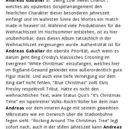
Andreas
Gabalier
in “Swing Low Sweet Chariot”,
welches als opulentes Gospelarrangement den
feierlichen Charakter dieser besonderen Jahreszeit
einfängt und im wahrsten Sinne des Wortes ein ‘match
made in heaven’ ist. Während viele Produktionen für die
Weihnachtszeit im Hochsommer entstehen, ist es hier
unüberhörbar, dass dieses Album tatsächlich in der
Weihnachtszeit eingesungen wurde. Authentizität ist für
Andreas
Gabalier
die oberste Priorität, auch wenn es
darum geht Bing Crosby’s klassisches Crooning im
Evergreen “White Christmas” einzufangen, welches hier
im BigBand-Gewand gekleidet eine außerordentlich gute
Figur macht. Und auch eine tiefe Verneigung vor dem
King darf nicht fehlen, “Blue Christmas” zollt Elvis
Presley respektvoll Tribut. Hätte es nicht den
weihnachtlichen Text, wäre Status Quo’s “It’s Christmas
Time” ein lupenreiner Volks-Rock’n'Roller bei dem man
Andreas
vor dem inneren Auge mit seinem geweihten
Mikrostativ wie ein Derwisch über die Stadionbühne
fegen sieht. “Rocking Around The Christmas Tree” legt
sofort nach, auch in der stillen Jahreszeit kann
Andreas