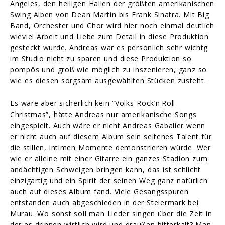
Angeles, den heiligen Hallen der größten amerikanischen
Swing Alben von Dean Martin bis Frank Sinatra. Mit Big
Band, Orchester und Chor wird hier noch einmal deutlich
wieviel Arbeit und Liebe zum Detail in diese Produktion
gesteckt wurde. Andreas war es persönlich sehr wichtg
im Studio nicht zu sparen und diese Produktion so
pompös und groß wie möglich zu inszenieren, ganz so
wie es diesen sorgsam ausgewählten Stücken zusteht.
Es wäre aber sicherlich kein “Volks-Rock’n'Roll
Christmas”, hätte Andreas nur amerikanische Songs
eingespielt. Auch wäre er nicht Andreas Gabalier wenn
er nicht auch auf diesem Album sein seltenes Talent für
die stillen, intimen Momente demonstrieren würde. Wer
wie er alleine mit einer Gitarre ein ganzes Stadion zum
andächtigen Schweigen bringen kann, das ist schlicht
einzigartig und ein Spirit der seinen Weg ganz natürlich
auch auf dieses Album fand. Viele Gesangsspuren
entstanden auch abgeschieden in der Steiermark bei
Murau. Wo sonst soll man Lieder singen über die Zeit in
der es drinnen wirtlich wird und draußen bitterkalt? Man