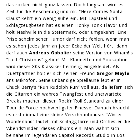
das rocken nicht ganz lassen. Doch langsam wird es
Zeit für die Bescherung und mit “Here Comes Santa
Claus” kehrt ein wenig Ruhe ein. Mit Lapsteel und
Schlagzeugbesen hat es einen Honky Tonk Flavor und
holt Nashville in die Steiermark, oder umgekehrt. Eine
Prise schelmischer Humor darf nicht fehlen, wenn man
es schon jedes Jahr an jeder Ecke der Welt hört, dann
darf auch
Andreas Gabalier
seine Version von Wham!'s
“Last Christmas” geben! Mit Klarinette und Sousaphon
wird dieser 80s Klassiker heimelig eingekleidet. Als
Duettpartner holt er sich seinen Freund
Gregor
Meyle
ans Mikrofon. Seine unbändige Spiellaune lebt er in
Chuck Berry’s “Run Rudolph Run” voll aus, da liefern sich
die Gitarren ein wahres Twangfest und unerwartete
Breaks machen diesen Rock’n'Roll Standard zu einer
Tour de Force hochwertigster Finesse. Danach braucht
es erst einmal eine kleine Verschnaufpause. “Winter
Wonderland” läutet mit Schlaggitarre und Orchester die
‘Abendstunden’ dieses Albums ein. Man wähnt sich
beinahe im legendären Capitol Records Studio in Los