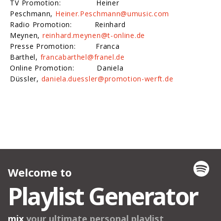
TV Promotion: Heiner
Peschmann,
Heiner.Peschmann@umusic.com
Radio Promotion: Reinhard
Meynen,
reinhard.meynen@t-online.de
Presse Promotion: Franca
Barthel,
francabarthel@franel.de
Online Promotion: Daniela
Düssler,
daniela.duessler@promotion-werft.de