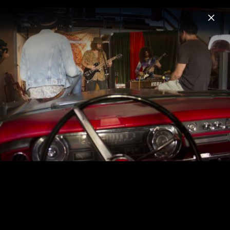
Menu
Andrew Stockdale
Home
News
Musik
Videos
Fotos
Biografie
Andrew Stockdale 2013