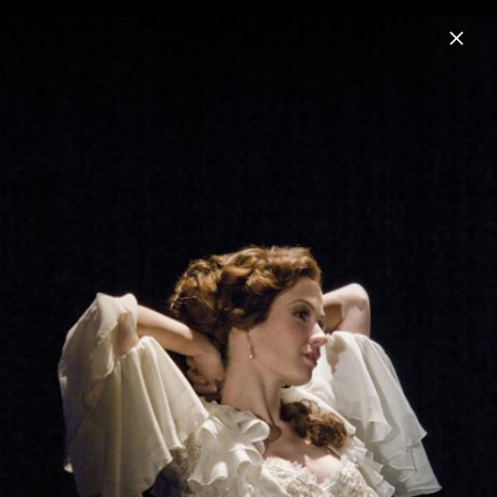
Menu
Andrew Lloyd Webber
Home
News
Musik
Videos
Fotos
Biografie
Love Never Dies: Pressebilder 2010