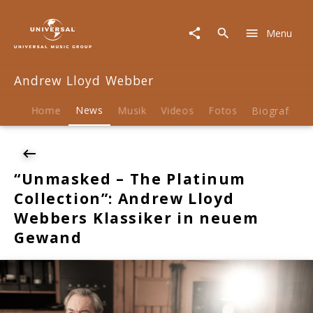
Andrew
Lloyd
Menu
Webber
|
News
Andrew Lloyd Webber
|
"Unmasked
-
Home
News
Musik
Videos
Fotos
Biografie
The
Platinum
Collection":
Andrew
“Unmasked – The Platinum
Lloyd
Collection”: Andrew Lloyd
Webbers
Klassiker
Webbers Klassiker in neuem
in
Gewand
neuem
Gewand