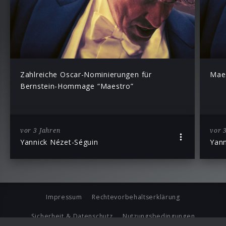
Zahlreiche Oscar-Nominierungen für
Mae
Bernstein-Hommage “Maestro”
vor 3 Jahren
vor 
Yannick Nézet-Séguin
Yann
Impressum
Rechtevorbehaltserklärung
Sicherheit & Datenschutz
Nutzungsbedingungen