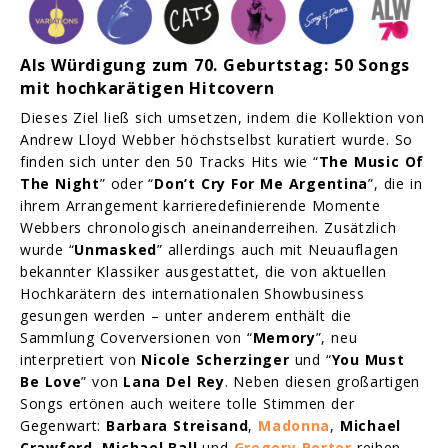
Als Würdigung zum 70. Geburtstag: 50 Songs
mit hochkarätigen Hitcovern
Dieses Ziel ließ sich umsetzen, indem die Kollektion von
Andrew Lloyd Webber höchstselbst kuratiert wurde. So
finden sich unter den 50 Tracks Hits wie “
The Music Of
The Night
” oder “
Don’t Cry For Me Argentina
”, die in
ihrem Arrangement karrieredefinierende Momente
Webbers chronologisch aneinanderreihen. Zusätzlich
wurde “
Unmasked
” allerdings auch mit Neuauflagen
bekannter Klassiker ausgestattet, die von aktuellen
Hochkarätern des internationalen Showbusiness
gesungen werden – unter anderem enthält die
Sammlung Coverversionen von “
Memory
”, neu
interpretiert von
Nicole Scherzinger
und “
You Must
Be Love
” von
Lana Del Rey
. Neben diesen großartigen
Songs ertönen auch weitere tolle Stimmen der
Gegenwart:
Barbara Streisand
,
Madonna
,
Michael
Crawford
,
Michael Ball
und
Gregory Porter
reihen