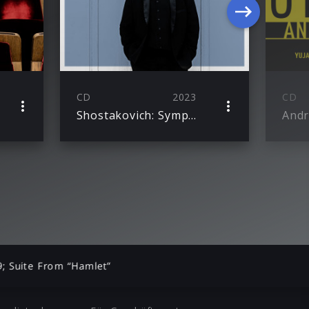
CD
2023
CD
Shostakovich: Symphonies Nos. 2, 3, 12 & 13
; Suite From “Hamlet”