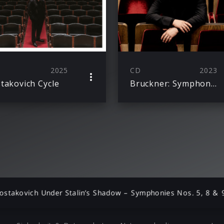
2025
CD
2023
takovich Cycle
Bruckner: Symphonies Nos. 0–9 – Wagner: Orchestral Music
ostakovich Under Stalin’s Shadow – Symphonies Nos. 5, 8 & 9