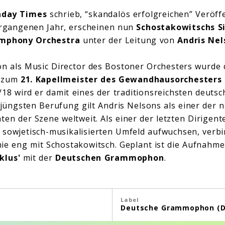
nday Times
schrieb, “skandalös erfolgreichen” Veröff
ergangenen Jahr, erscheinen nun
Schostakowitschs Si
ymphony Orchestra
unter der Leitung von
Andris Nel
n als Music Director des Bostoner Orchesters wurde 
t zum
21. Kapellmeister des Gewandhausorchesters 
/18 wird er damit eines der traditionsreichsten deutsc
r jüngsten Berufung gilt Andris Nelsons als einer der
ten der Szene weltweit. Als einer der letzten Dirigen
m sowjetisch-musikalisierten Umfeld aufwuchsen, verbi
ie eng mit Schostakowitsch. Geplant ist die Aufnahm
klus'
mit der
Deutschen Grammophon
.
Label
Deutsche Grammophon (D