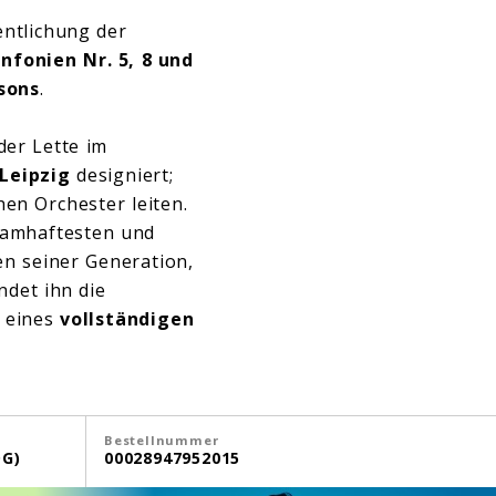
entlichung der
nfonien Nr. 5, 8 und
sons
.
der Lette im
Leipzig
designiert;
hen Orchester leiten.
 namhaftesten und
ten seiner Generation,
ndet ihn die
e eines
vollständigen
Bestellnummer
G)
00028947952015