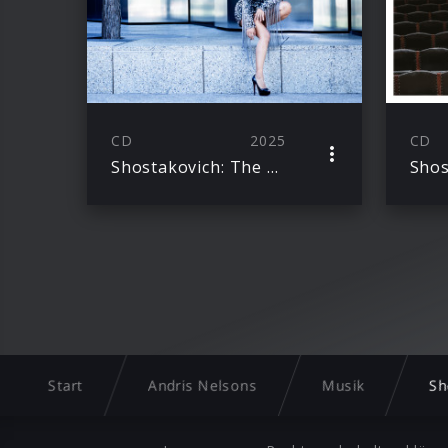
CD
2025
CD
Shostakovich: The Piano Concertos; Solo Works
Shos
Start
Andris Nelsons
Musik
Sh