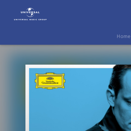
Andris
Nelsons
|
Musik
|
Home
Shostakovich
Under
Stalin's
Shadow
-
Symphonies
Nos.
5,
8
&
9;
Suite
From
"Hamlet"