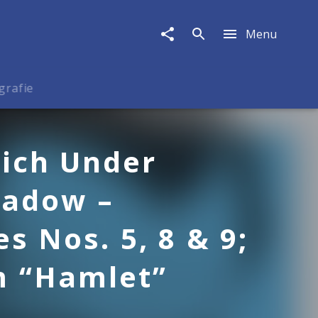
Menu
grafie
ich Under
hadow –
s Nos. 5, 8 & 9;
m “Hamlet”