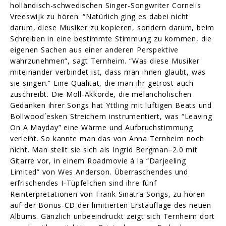
holländisch-schwedischen Singer-Songwriter Cornelis
Vreeswijk zu hören. “Natürlich ging es dabei nicht
darum, diese Musiker zu kopieren, sondern darum, beim
Schreiben in eine bestimmte Stimmung zu kommen, die
eigenen Sachen aus einer anderen Perspektive
wahrzunehmen”, sagt Ternheim. “Was diese Musiker
miteinander verbindet ist, dass man ihnen glaubt, was
sie singen.” Eine Qualität, die man ihr getrost auch
zuschreibt. Die Moll-Akkorde, die melancholischen
Gedanken ihrer Songs hat Yttling mit luftigen Beats und
Bollwood´esken Streichern instrumentiert, was “Leaving
On A Mayday” eine Wärme und Aufbruchstimmung
verleiht. So kannte man das von Anna Ternheim noch
nicht. Man stellt sie sich als Ingrid Bergman−2.0 mit
Gitarre vor, in einem Roadmovie á la “Darjeeling
Limited” von Wes Anderson. Überraschendes und
erfrischendes I-Tüpfelchen sind ihre fünf
Reinterpretationen von Frank Sinatra-Songs, zu hören
auf der Bonus-CD der limitierten Erstauflage des neuen
Albums. Gänzlich unbeeindruckt zeigt sich Ternheim dort