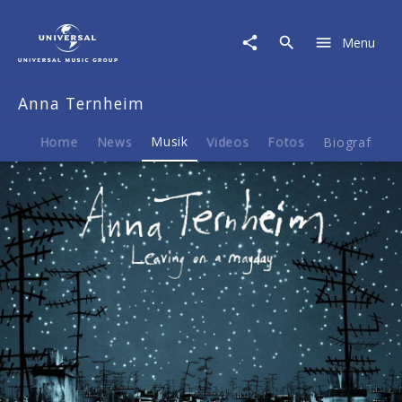
Anna
Ternheim
Menu
|
Musik
|
Anna Ternheim
Leaving
On
A
Home
News
Musik
Videos
Fotos
Biografie
Mayday