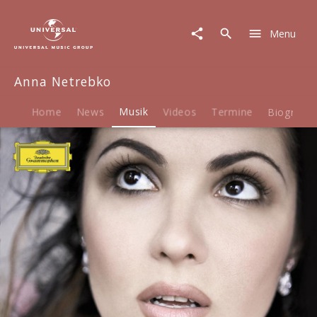
Anna
Netrebko
Menu
|
Musik
|
Anna Netrebko
Souvenirs
Home
News
Musik
Videos
Termine
Biografie