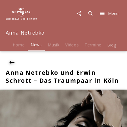
Anna
Netrebko
Menu
|
News
|
Anna Netrebko
Anna
Netrebko
und
Home
News
Musik
Videos
Termine
Biografie
Erwin
Schrott
-
Das
Anna Netrebko und Erwin
Traumpaar
Schrott – Das Traumpaar in Köln
in
Köln