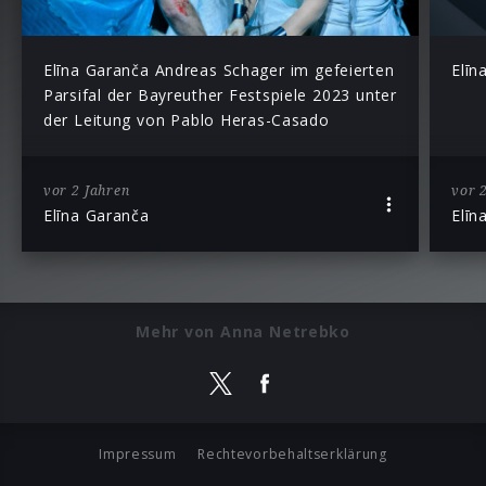
Elīna Garanča Andreas Schager im gefeierten
Elīn
Parsifal der Bayreuther Festspiele 2023 unter
der Leitung von Pablo Heras-Casado
vor 2 Jahren
vor 
Elīna Garanča
Elīn
Mehr von Anna Netrebko
Impressum
Rechtevorbehaltserklärung