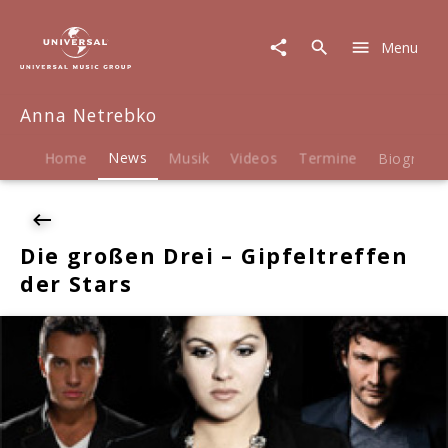
Anna
Netrebko
Menu
|
News
|
Anna Netrebko
Die
großen
Drei
Home
News
Musik
Videos
Termine
Biografie
-
Gipfeltreffen
der
Stars
Die großen Drei – Gipfeltreffen
der Stars