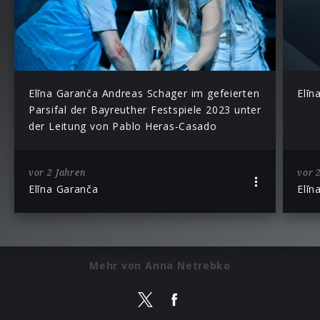
Elīna Garanča Andreas Schager im gefeierten
Elīn
Parsifal der Bayreuther Festspiele 2023 unter
der Leitung von Pablo Heras-Casado
vor 2 Jahren
vor 
Elīna Garanča
Elīn
Mehr von Anna Netrebko