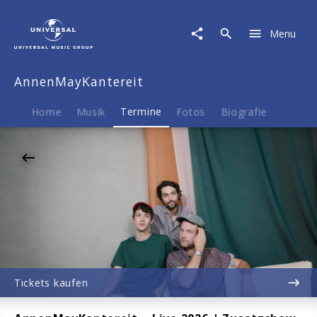
AnnenMayKantereit
|
Menu
20.08.2026
Trabrennbahn
Hamburg
AnnenMayKantereit
Bahrenfeld,
Hamburg,
19:00
Home
Musik
Termine
Fotos
Biografie
Tickets kaufen