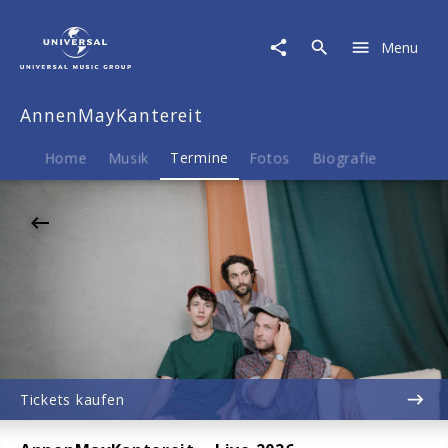
AnnenMayKantereit
|
Menu
27.09.2026
Hallenstadion,
Zürich,
AnnenMayKantereit
19:00
Home
Musik
Termine
Fotos
Biografie
Tickets kaufen