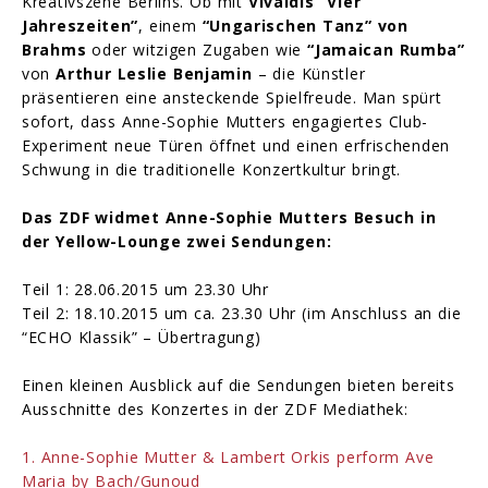
Kreativszene Berlins. Ob mit
Vivaldis “Vier
Jahreszeiten”
, einem
“Ungarischen Tanz” von
Brahms
oder witzigen Zugaben wie
“Jamaican Rumba”
von
Arthur Leslie Benjamin
– die Künstler
präsentieren eine ansteckende Spielfreude. Man spürt
sofort, dass Anne-Sophie Mutters engagiertes Club-
Experiment neue Türen öffnet und einen erfrischenden
Schwung in die traditionelle Konzertkultur bringt.
Das ZDF widmet Anne-Sophie Mutters Besuch in
der Yellow-Lounge zwei Sendungen:
Teil 1: 28.06.2015 um 23.30 Uhr
Teil 2: 18.10.2015 um ca. 23.30 Uhr (im Anschluss an die
“ECHO Klassik” – Übertragung)
Einen kleinen Ausblick auf die Sendungen bieten bereits
Ausschnitte des Konzertes in der ZDF Mediathek:
1. Anne-Sophie Mutter & Lambert Orkis perform Ave
Maria by Bach/Gunoud