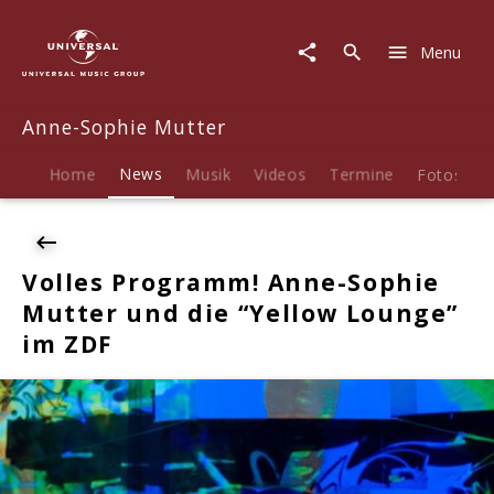
Anne-
Sophie
Menu
Mutter
|
News
Anne-Sophie Mutter
|
Volles
Programm!
Home
News
Musik
Videos
Termine
Fotos
B
Anne-
Sophie
Mutter
und
Volles Programm! Anne-Sophie
die
Mutter und die “Yellow Lounge”
"Yellow
Lounge"
im ZDF
im
ZDF