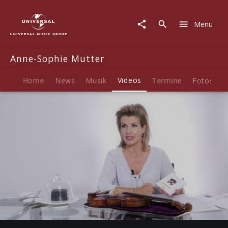
Anne-
Sophie
Menu
Mutter
|
Video
Anne-Sophie Mutter
|
Mutterissimo
-
Home
News
Musik
Videos
Termine
Fotos
B
Auswahl
(Teaser)
Play
-01:16
Play
Mute
Ent