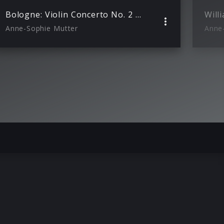
Bologne: Violin Concerto No. 2 in A Major, Op. 5: II. Largo (feat. Mutter’s Virtuosi)
Anne-Sophie Mutter
Anne