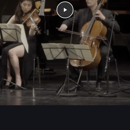
Play
)