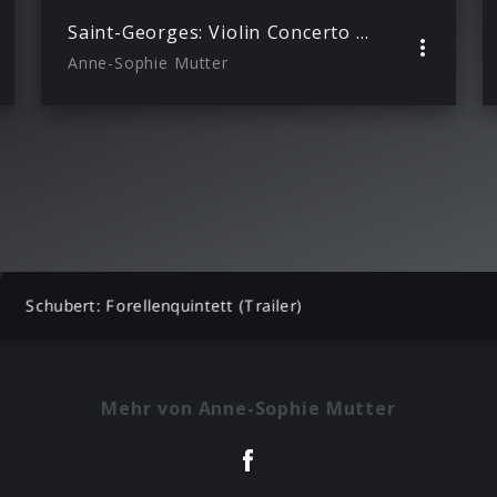
Saint-Georges: Violin Concerto No. 2, A Major: III. Rondeau (feat. Mutter’s Virtuosi)
Anne-Sophie Mutter
Schubert: Forellenquintett (Trailer)
Mehr von Anne-Sophie Mutter