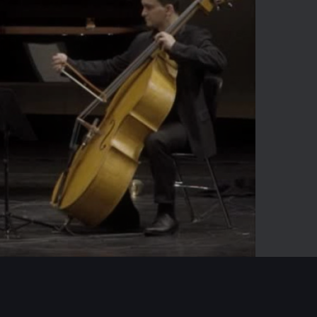
-07:39
Mute
Enter
fullscreen