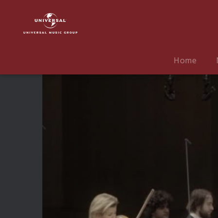
Anne-
Sophie
Mutter
|
Video
Home
|
Schubert:
Forellenquintett
(Trailer)