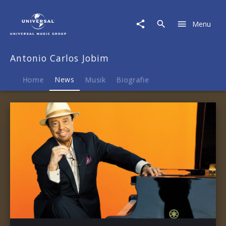
Antonio
Carlos
Menu
Jobim
|
News
Antonio Carlos Jobim
Home
News
Musik
Biografie