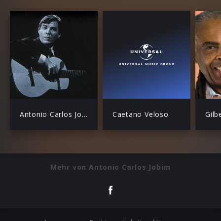
Antonio Carlos Jobim
Caetano Veloso
Gilb
Mehr von Antonio Carlos Jobim