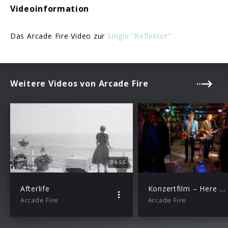
Videoinformation
Das Arcade Fire Video zur
Single “Reflektor”
Weitere Videos von Arcade Fire
04:56
Afterlife
Konzertfilm – Here Comes The Night Time #3
Arcade Fire
Arcade Fire