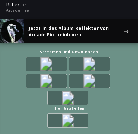
ful
Reflektor
Arcade Fire
Jetzt in das Album
Reflektor
von
Arcade Fire reinhören
Streamen und Downloaden
Hier bestellen