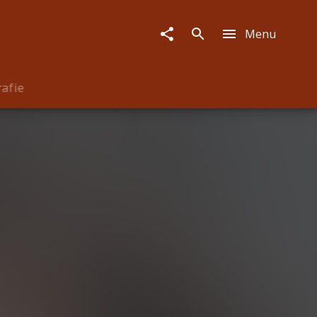
Menu
rafie