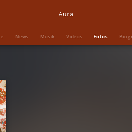
Aura
me
News
Musik
Videos
Fotos
Biog