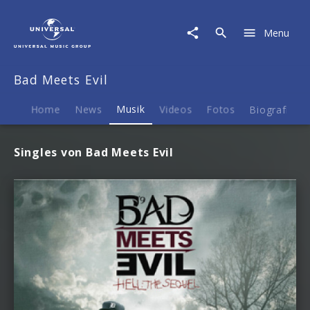
Bad
Meets
Menu
Evil
|
Musik
Bad Meets Evil
Home
News
Musik
Videos
Fotos
Biografie
Singles von Bad Meets Evil